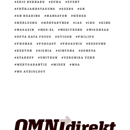
ERIC BERNARD
EUHA
EVENT
FRÜHJAHRSTAGUNG
GEERS
GN
GN HEARING
HANSATON
HÖREX
HÖRLUCHS
HÖRPARTNER
IAS
IDO
KIND
MAGAZIN
MED-EL
MEDITREND
MIGOHEAD
OPTA DATA FOCUS
OTICON
PHILIPS
PHONAK
PODCAST
PROAURIS
RESOUND
REXTON
SIGNIA
SINFONA
SONOVA
STARKEY
UNITRON
VERONIKA VEHR
WERTGARANTIE
WIDEX
WSA
WS AUDIOLOGY