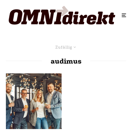
Zufällig
audimus