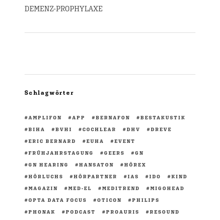
DEMENZ-PROPHYLAXE
Schlagwörter
AMPLIFON
APP
BERNAFON
BESTAKUSTIK
BIHA
BVHI
COCHLEAR
DHV
DREVE
ERIC BERNARD
EUHA
EVENT
FRÜHJAHRSTAGUNG
GEERS
GN
GN HEARING
HANSATON
HÖREX
HÖRLUCHS
HÖRPARTNER
IAS
IDO
KIND
MAGAZIN
MED-EL
MEDITREND
MIGOHEAD
OPTA DATA FOCUS
OTICON
PHILIPS
PHONAK
PODCAST
PROAURIS
RESOUND