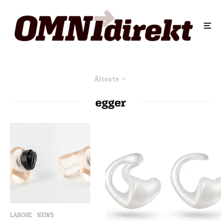
Älteste
egger
LABORE
NEWS