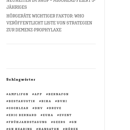
NEUHEITEN IM SHOP – MIGOHEAD FEIERT 5-
JÄHRIGES
HÖRGERÄTE WICHTIGER FAKTOR: WHO
VERÖFFENTLICHT LISTE VON STRATEGIEN
ZUR DEMENZ-PROPHYLAXE
Schlagwörter
AMPLIFON
APP
BERNAFON
BESTAKUSTIK
BIHA
BVHI
COCHLEAR
DHV
DREVE
ERIC BERNARD
EUHA
EVENT
FRÜHJAHRSTAGUNG
GEERS
GN
GN HEARING
HANSATON
HÖREX