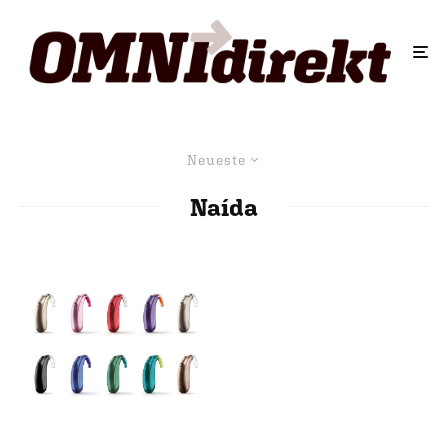
Neueste
Naída