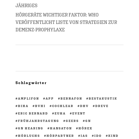
JÄHRIGES
HÖRGERÄTE WICHTIGER FAKTOR: WHO
VERÖFFENTLICHT LISTE VON STRATEGIEN ZUR
DEMENZ-PROPHYLAXE
Schlagwörter
AMPLIFON
APP
BERNAFON
BESTAKUSTIK
BIHA
BVHI
COCHLEAR
DHV
DREVE
ERIC BERNARD
EUHA
EVENT
FRÜHJAHRSTAGUNG
GEERS
GN
GN HEARING
HANSATON
HÖREX
HÖRLUCHS
HÖRPARTNER
IAS
IDO
KIND