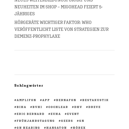
NEUHEITEN IM SHOP – MIGOHEAD FEIERT 5-
JÄHRIGES
HÖRGERÄTE WICHTIGER FAKTOR: WHO
VERÖFFENTLICHT LISTE VON STRATEGIEN ZUR
DEMENZ-PROPHYLAXE
Schlagwörter
AMPLIFON
APP
BERNAFON
BESTAKUSTIK
BIHA
BVHI
COCHLEAR
DHV
DREVE
ERIC BERNARD
EUHA
EVENT
FRÜHJAHRSTAGUNG
GEERS
GN
GN HEARING
HANSATON
HÖREX