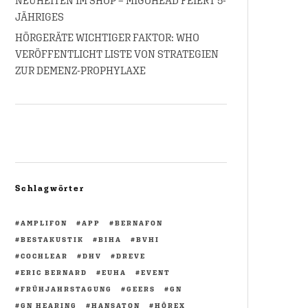
NEUHEITEN IM SHOP – MIGOHEAD FEIERT 5-
JÄHRIGES
HÖRGERÄTE WICHTIGER FAKTOR: WHO
VERÖFFENTLICHT LISTE VON STRATEGIEN
ZUR DEMENZ-PROPHYLAXE
Schlagwörter
AMPLIFON
APP
BERNAFON
BESTAKUSTIK
BIHA
BVHI
COCHLEAR
DHV
DREVE
ERIC BERNARD
EUHA
EVENT
FRÜHJAHRSTAGUNG
GEERS
GN
GN HEARING
HANSATON
HÖREX