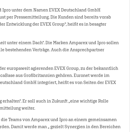
nd Ipro unter dem Namen EVEX Deutschland GmbH
st per Pressemitteilung. Die Kunden sind bereits vorab
er Entwicklung der EVEX Group“, heißt es in besagter
eit unter einem Dach“. Die Marken Amparex und Ipro sollen
alle bestehenden Verträge. Auch die Ansprechpartner
 der europaweit agierenden EVEX Group, zu der bekanntlich
icaBase aus Großbritannien gehören. Euronet werde im
eutschland GmbH integriert, heißt es von Seiten der EVEX
erhalten“. Er soll auch in Zukunft „eine wichtige Rolle
mitteilung weiter.
ass die Teams von Amparex und Ipro an einem gemeinsamen
den. Damit werde man „ gezielt Synergien in den Bereichen