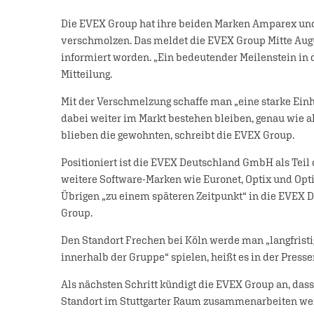
Die EVEX Group hat ihre beiden Marken Amparex u
verschmolzen. Das meldet die EVEX Group Mitte Augu
informiert worden. „Ein bedeutender Meilenstein in d
Mitteilung.
Mit der Verschmelzung schaffe man „eine starke Einh
dabei weiter im Markt bestehen bleiben, genau wie 
blieben die gewohnten, schreibt die EVEX Group.
Positioniert ist die EVEX Deutschland GmbH als Teil
weitere Software-Marken wie Euronet, Optix und Opt
Übrigen „zu einem späteren Zeitpunkt“ in die EVEX D
Group.
Den Standort Frechen bei Köln werde man „langfristig 
innerhalb der Gruppe“ spielen, heißt es in der Presse
Als nächsten Schritt kündigt die EVEX Group an, d
Standort im Stuttgarter Raum zusammenarbeiten wer