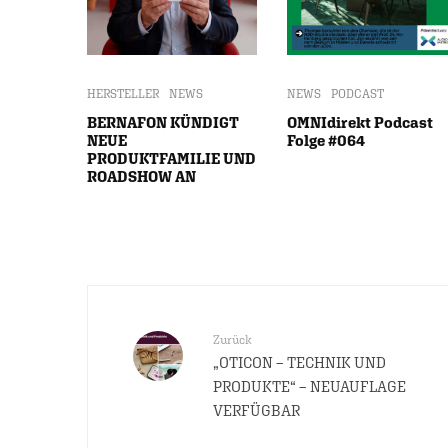
HERSTELLER
NEWS
NEWS
PODCAST
BERNAFON KÜNDIGT
OMNIdirekt Podcast
NEUE
Folge #064
PRODUKTFAMILIE UND
ROADSHOW AN
Zurück
„OTICON – TECHNIK UND
PRODUKTE“ – NEUAUFLAGE
VERFÜGBAR