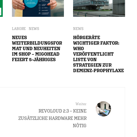
LABORE
NEWS
NEWS
NEUES
HÖRGERÄTE
WEITERBILDUNGSFOR
WICHTIGER FAKTOR:
MAT UND NEUHEITEN
WHO
IM SHOP – MIGOHEAD
VERÖFFENTLICHT
FEIERT 5-JÄHRIGES
LISTE VON
STRATEGIEN ZUR
DEMENZ-PROPHYLAXE
Weiter
REVOLOUD 2.3 – KEINE
ZUSÄTZLICHE HARDWARE MEHR
NÖTIG