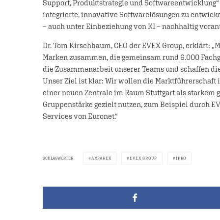
Support, Produktstrategie und Softwareentwicklung“ fö
integrierte, innovative Softwarelösungen zu entwicke
– auch unter Einbeziehung von KI – nachhaltig vorantr
Dr. Tom Kirschbaum, CEO der EVEX Group, erklärt: „
Marken zusammen, die gemeinsam rund 6.000 Fachges
die Zusammenarbeit unserer Teams und schaffen die
Unser Ziel ist klar: Wir wollen die Marktführerschaf
einer neuen Zentrale im Raum Stuttgart als starkem 
Gruppenstärke gezielt nutzen, zum Beispiel durch 
Services von Euronet.“
SCHLAGWÖRTER
AMPAREX
EVEX GROUP
IPRO