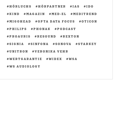
HÖRLUCHS
HÖRPARTNER
IAS
IDO
KIND
MAGAZIN
MED-EL
MEDITREND
MIGOHEAD
OPTA DATA FOCUS
OTICON
PHILIPS
PHONAK
PODCAST
PROAURIS
RESOUND
REXTON
SIGNIA
SINFONA
SONOVA
STARKEY
UNITRON
VERONIKA VEHR
WERTGARANTIE
WIDEX
WSA
WS AUDIOLOGY