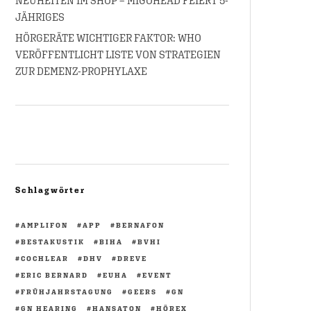
NEUHEITEN IM SHOP – MIGOHEAD FEIERT 5-
JÄHRIGES
HÖRGERÄTE WICHTIGER FAKTOR: WHO
VERÖFFENTLICHT LISTE VON STRATEGIEN
ZUR DEMENZ-PROPHYLAXE
Schlagwörter
AMPLIFON
APP
BERNAFON
BESTAKUSTIK
BIHA
BVHI
COCHLEAR
DHV
DREVE
ERIC BERNARD
EUHA
EVENT
FRÜHJAHRSTAGUNG
GEERS
GN
GN HEARING
HANSATON
HÖREX