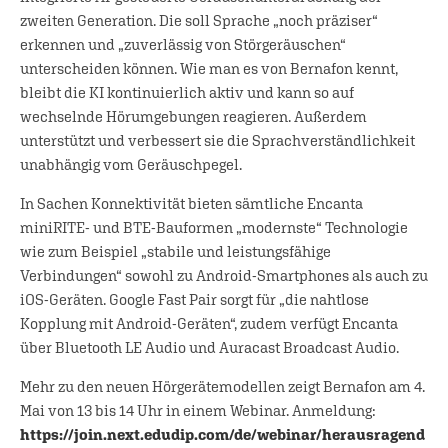
zweiten Generation. Die soll Sprache „noch präziser“
erkennen und „zuverlässig von Störgeräuschen“
unterscheiden können. Wie man es von Bernafon kennt,
bleibt die KI kontinuierlich aktiv und kann so auf
wechselnde Hörumgebungen reagieren. Außerdem
unterstützt und verbessert sie die Sprachverständlichkeit
unabhängig vom Geräuschpegel.
In Sachen Konnektivität bieten sämtliche Encanta
miniRITE- und BTE-Bauformen „modernste“ Technologie
wie zum Beispiel „stabile und leistungsfähige
Verbindungen“ sowohl zu Android-Smartphones als auch zu
iOS-Geräten. Google Fast Pair sorgt für „die nahtlose
Kopplung mit Android-Geräten“, zudem verfügt Encanta
über Bluetooth LE Audio und Auracast Broadcast Audio.
Mehr zu den neuen Hörgerätemodellen zeigt Bernafon am 4.
Mai von 13 bis 14 Uhr in einem Webinar. Anmeldung:
https://join.next.edudip.com/de/webinar/herausragend