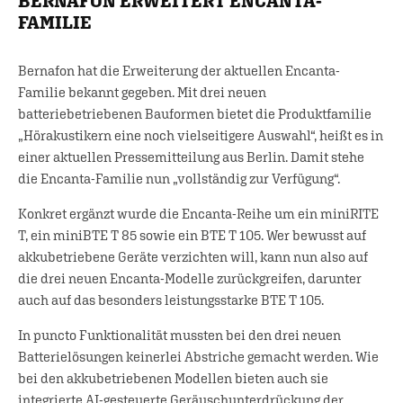
BERNAFON ERWEITERT ENCANTA-
FAMILIE
Bernafon hat die Erweiterung der aktuellen Encanta-
Familie bekannt gegeben. Mit drei neuen
batteriebetriebenen Bauformen bietet die Produktfamilie
„Hörakustikern eine noch vielseitigere Auswahl“, heißt es in
einer aktuellen Pressemitteilung aus Berlin. Damit stehe
die Encanta-Familie nun „vollständig zur Verfügung“.
Konkret ergänzt wurde die Encanta-Reihe um ein miniRITE
T, ein miniBTE T 85 sowie ein BTE T 105. Wer bewusst auf
akkubetriebene Geräte verzichten will, kann nun also auf
die drei neuen Encanta-Modelle zurückgreifen, darunter
auch auf das besonders leistungsstarke BTE T 105.
In puncto Funktionalität mussten bei den drei neuen
Batterielösungen keinerlei Abstriche gemacht werden. Wie
bei den akkubetriebenen Modellen bieten auch sie
integrierte AI-gesteuerte Geräuschunterdrückung der