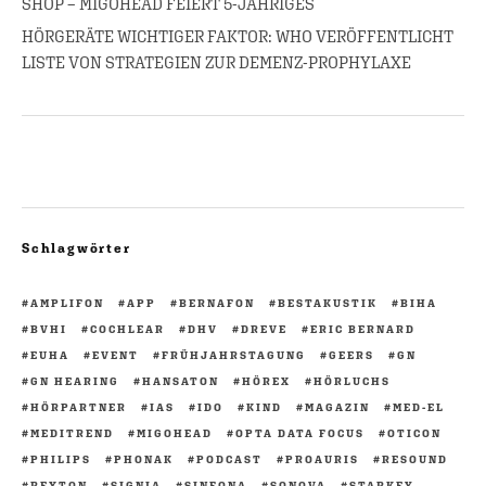
SHOP – MIGOHEAD FEIERT 5-JÄHRIGES
HÖRGERÄTE WICHTIGER FAKTOR: WHO VERÖFFENTLICHT
LISTE VON STRATEGIEN ZUR DEMENZ-PROPHYLAXE
Schlagwörter
AMPLIFON
APP
BERNAFON
BESTAKUSTIK
BIHA
BVHI
COCHLEAR
DHV
DREVE
ERIC BERNARD
EUHA
EVENT
FRÜHJAHRSTAGUNG
GEERS
GN
GN HEARING
HANSATON
HÖREX
HÖRLUCHS
HÖRPARTNER
IAS
IDO
KIND
MAGAZIN
MED-EL
MEDITREND
MIGOHEAD
OPTA DATA FOCUS
OTICON
PHILIPS
PHONAK
PODCAST
PROAURIS
RESOUND
REXTON
SIGNIA
SINFONA
SONOVA
STARKEY