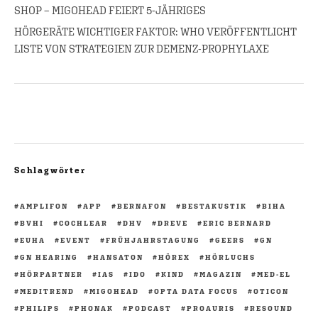
SHOP – MIGOHEAD FEIERT 5-JÄHRIGES
HÖRGERÄTE WICHTIGER FAKTOR: WHO VERÖFFENTLICHT
LISTE VON STRATEGIEN ZUR DEMENZ-PROPHYLAXE
Schlagwörter
AMPLIFON
APP
BERNAFON
BESTAKUSTIK
BIHA
BVHI
COCHLEAR
DHV
DREVE
ERIC BERNARD
EUHA
EVENT
FRÜHJAHRSTAGUNG
GEERS
GN
GN HEARING
HANSATON
HÖREX
HÖRLUCHS
HÖRPARTNER
IAS
IDO
KIND
MAGAZIN
MED-EL
MEDITREND
MIGOHEAD
OPTA DATA FOCUS
OTICON
PHILIPS
PHONAK
PODCAST
PROAURIS
RESOUND