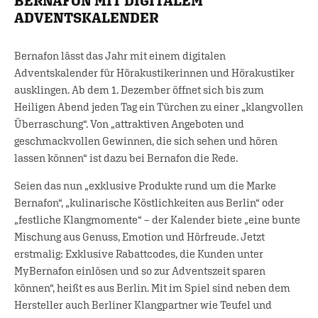
BERNAFON MIT DIGITALEM
ADVENTSKALENDER
Bernafon lässt das Jahr mit einem digitalen
Adventskalender für Hörakustikerinnen und Hörakustiker
ausklingen. Ab dem 1. Dezember öffnet sich bis zum
Heiligen Abend jeden Tag ein Türchen zu einer „klangvollen
Überraschung“. Von „attraktiven Angeboten und
geschmackvollen Gewinnen, die sich sehen und hören
lassen können“ ist dazu bei Bernafon die Rede.
Seien das nun „exklusive Produkte rund um die Marke
Bernafon“, „kulinarische Köstlichkeiten aus Berlin“ oder
„festliche Klangmomente“ – der Kalender biete „eine bunte
Mischung aus Genuss, Emotion und Hörfreude. Jetzt
erstmalig: Exklusive Rabattcodes, die Kunden unter
MyBernafon einlösen und so zur Adventszeit sparen
können“, heißt es aus Berlin. Mit im Spiel sind neben dem
Hersteller auch Berliner Klangpartner wie Teufel und