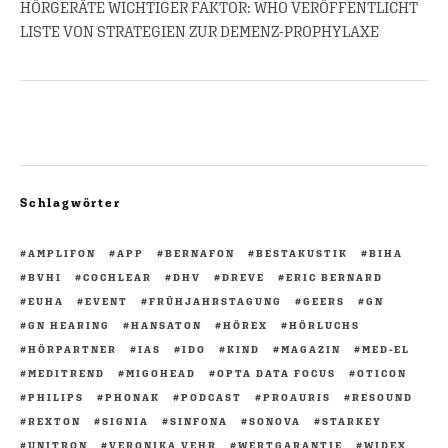
HÖRGERÄTE WICHTIGER FAKTOR: WHO VERÖFFENTLICHT
LISTE VON STRATEGIEN ZUR DEMENZ-PROPHYLAXE
Schlagwörter
AMPLIFON
APP
BERNAFON
BESTAKUSTIK
BIHA
BVHI
COCHLEAR
DHV
DREVE
ERIC BERNARD
EUHA
EVENT
FRÜHJAHRSTAGUNG
GEERS
GN
GN HEARING
HANSATON
HÖREX
HÖRLUCHS
HÖRPARTNER
IAS
IDO
KIND
MAGAZIN
MED-EL
MEDITREND
MIGOHEAD
OPTA DATA FOCUS
OTICON
PHILIPS
PHONAK
PODCAST
PROAURIS
RESOUND
REXTON
SIGNIA
SINFONA
SONOVA
STARKEY
UNITRON
VERONIKA VEHR
WERTGARANTIE
WIDEX