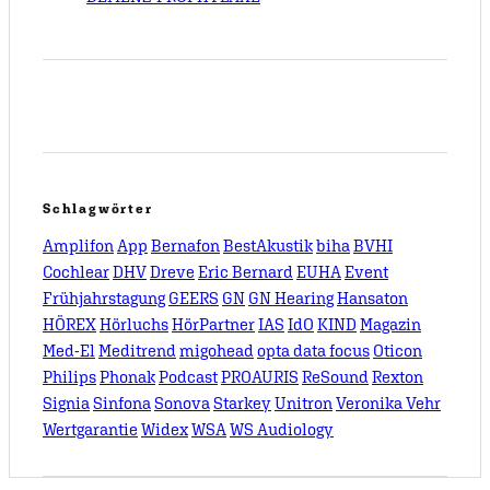
Schlagwörter
Amplifon
App
Bernafon
BestAkustik
biha
BVHI
Cochlear
DHV
Dreve
Eric Bernard
EUHA
Event
Frühjahrstagung
GEERS
GN
GN Hearing
Hansaton
HÖREX
Hörluchs
HörPartner
IAS
IdO
KIND
Magazin
Med-El
Meditrend
migohead
opta data focus
Oticon
Philips
Phonak
Podcast
PROAURIS
ReSound
Rexton
Signia
Sinfona
Sonova
Starkey
Unitron
Veronika Vehr
Wertgarantie
Widex
WSA
WS Audiology