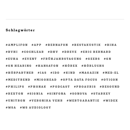
Schlagwörter
AMPLIFON
APP
BERNAFON
BESTAKUSTIK
BIHA
BVHI
COCHLEAR
DHV
DREVE
ERIC BERNARD
EUHA
EVENT
FRÜHJAHRSTAGUNG
GEERS
GN
GN HEARING
HANSATON
HÖREX
HÖRLUCHS
HÖRPARTNER
IAS
IDO
KIND
MAGAZIN
MED-EL
MEDITREND
MIGOHEAD
OPTA DATA FOCUS
OTICON
PHILIPS
PHONAK
PODCAST
PROAURIS
RESOUND
REXTON
SIGNIA
SINFONA
SONOVA
STARKEY
UNITRON
VERONIKA VEHR
WERTGARANTIE
WIDEX
WSA
WS AUDIOLOGY