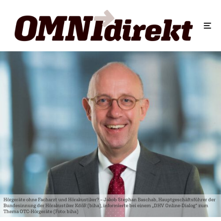
Hörgeräte ohne Facharzt und Hörakustiker? – Jakob Stephan Baschab, Hauptgeschäftsführer der
Bundesinnung der Hörakustiker KdöR (biha), informierte bei einem „DHV Online-Dialog“ zum
Thema OTC-Hörgeräte (Foto: biha)