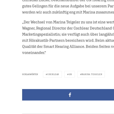
gutes Gelingen für die neue Aufgabe bei unserem Pa
werden wir auch zukünftig eng mit Marina zusammen
„Der Wechsel von Marina Teigeler zu uns ist eine wert
Wagner, Regional Director der Cochlear Deutschland G
Marketingspezialistin; sie verfügt auch über langjä
mit Hörakustik-Partnern bereichern wird. Beim aktue
Qualität der Smart Hearing Alliance. Beiden Seiten ve
voneinander.“
SCHLAGWÖRTER
COCHLEAR
GN
MARINA TEIGELER