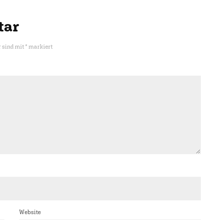
tar
r sind mit
*
markiert
Website