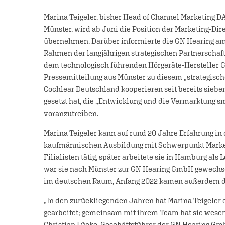
Marina Teigeler, bisher Head of Channel Marketing 
Münster, wird ab Juni die Position der Marketing-Di
übernehmen. Darüber informierte die GN Hearing am h
Rahmen der langjährigen strategischen Partnerschaf
dem technologisch führenden Hörgeräte-Hersteller G
Pressemitteilung aus Münster zu diesem „strategisc
Cochlear Deutschland kooperieren seit bereits sieben
gesetzt hat, die „Entwicklung und die Vermarktung 
voranzutreiben.
Marina Teigeler kann auf rund 20 Jahre Erfahrung in
kaufmännischen Ausbildung mit Schwerpunkt Marketi
Filialisten tätig, später arbeitete sie in Hamburg als
war sie nach Münster zur GN Hearing GmbH gewechsel
im deutschen Raum, Anfang 2022 kamen außerdem di
„In den zurückliegenden Jahren hat Marina Teigeler
gearbeitet; gemeinsam mit ihrem Team hat sie wesen
Christian Lücke, Geschäftsführer der GN Hearing Gm