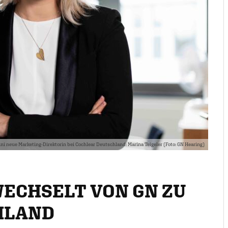
ni neue Marketing-Direktorin bei Cochlear Deutschland: Marina Teigeler (Foto: GN Hearing)
WECHSELT VON GN ZU
HLAND