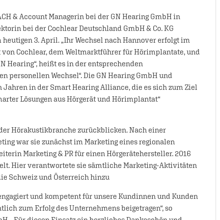
DACH & Account Managerin bei der GN Hearing GmbH in
rektorin bei der Cochlear Deutschland GmbH & Co. KG
eutigen 3. April. „Ihr Wechsel nach Hannover erfolgt im
t von Cochlear, dem Weltmarktführer für Hörimplantate, und
N Hearing“, heißt es in der entsprechenden
hen personellen Wechsel“. Die GN Hearing GmbH und
 Jahren in der Smart Hearing Alliance, die es sich zum Ziel
smarter Lösungen aus Hörgerät und Hörimplantat“
 der Hörakustikbranche zurückblicken. Nach einer
ng war sie zunächst im Marketing eines regionalen
 Leiterin Marketing & PR für einen Hörgerätehersteller. 2016
t. Hier verantwortete sie sämtliche Marketing-Aktivitäten
e Schweiz und Österreich hinzu
 engagiert und kompetent für unsere Kundinnen und Kunden
tlich zum Erfolg des Unternehmens beigetragen“, so
bH. „Für diesen Einsatz ein herzliches Dankeschön und