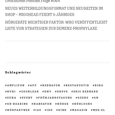
OMNIdirekt Podcast Folge #064
NEUES WEITERBILDUNGSFORMAT UND NEUHEITEN IM
SHOP – MIGOHEAD FEIERT 5-JÄHRIGES
HÖRGERÄTE WICHTIGER FAKTOR: WHO VERÖFFENTLICHT
LISTE VON STRATEGIEN ZUR DEMENZ-PROPHYLAXE
Schlagwörter
AMPLIFON
APP
BERNAFON
BESTAKUSTIK
BIHA
BVHI
COCHLEAR
DHV
DREVE
ERIC BERNARD
EUHA
EVENT
FRÜHJAHRSTAGUNG
GEERS
GN
GN HEARING
HANSATON
HÖREX
HÖRLUCHS
HÖRPARTNER
IAS
IDO
KIND
MAGAZIN
MED-EL