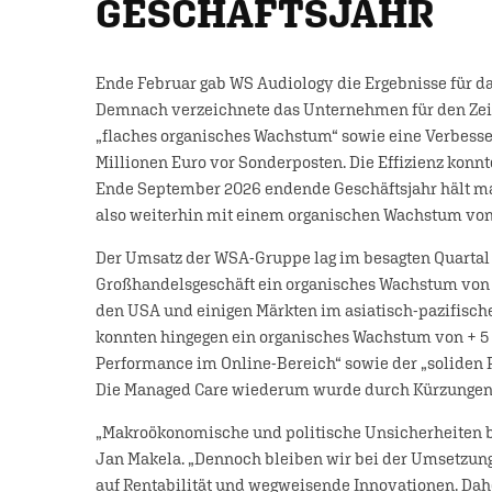
GESCHÄFTSJAHR
Ende Februar gab WS Audiology die Ergebnisse für da
Demnach verzeichnete das Unternehmen für den Zeit
„flaches organisches Wachstum“ sowie eine Verbess
Millionen Euro vor Sonderposten. Die Effizienz konnt
Ende September 2026 endende Geschäftsjahr hält man
also weiterhin mit einem organischen Wachstum von 
Der Umsatz der WSA-Gruppe lag im besagten Quartal 
Großhandelsgeschäft ein organisches Wachstum von –
den USA und einigen Märkten im asiatisch-pazifisc
konnten hingegen ein organisches Wachstum von + 5 
Performance im Online-Bereich“ sowie der „soliden 
Die Managed Care wiederum wurde durch Kürzungen v
„Makroökonomische und politische Unsicherheiten be
Jan Makela. „Dennoch bleiben wir bei der Umsetzung 
auf Rentabilität und wegweisende Innovationen. Dahe