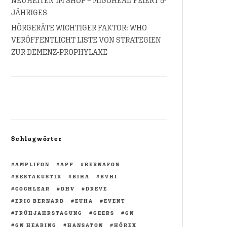
NEUHEITEN IM SHOP – MIGOHEAD FEIERT 5-
JÄHRIGES
HÖRGERÄTE WICHTIGER FAKTOR: WHO
VERÖFFENTLICHT LISTE VON STRATEGIEN
ZUR DEMENZ-PROPHYLAXE
Schlagwörter
AMPLIFON
APP
BERNAFON
BESTAKUSTIK
BIHA
BVHI
COCHLEAR
DHV
DREVE
ERIC BERNARD
EUHA
EVENT
FRÜHJAHRSTAGUNG
GEERS
GN
GN HEARING
HANSATON
HÖREX