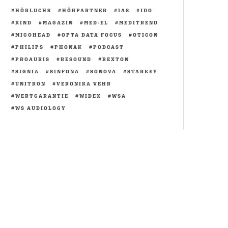
HÖRLUCHS
HÖRPARTNER
IAS
IDO
KIND
MAGAZIN
MED-EL
MEDITREND
MIGOHEAD
OPTA DATA FOCUS
OTICON
PHILIPS
PHONAK
PODCAST
PROAURIS
RESOUND
REXTON
SIGNIA
SINFONA
SONOVA
STARKEY
UNITRON
VERONIKA VEHR
WERTGARANTIE
WIDEX
WSA
WS AUDIOLOGY