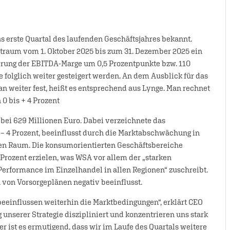
s erste Quartal des laufenden Geschäftsjahres bekannt.
raum vom 1. Oktober 2025 bis zum 31. Dezember 2025 ein
erung der EBITDA-Marge um 0,5 Prozentpunkte bzw. 110
e folglich weiter gesteigert werden. An dem Ausblick für das
 weiter fest, heißt es entsprechend aus Lynge. Man rechnet
0 bis + 4 Prozent
bei 629 Millionen Euro. Dabei verzeichnete das
 4 Prozent, beeinflusst durch die Marktabschwächung in
hen Raum. Die konsumorientierten Geschäftsbereiche
Prozent erzielen, was WSA vor allem der „starken
Performance im Einzelhandel in allen Regionen“ zuschreibt.
on Vorsorgeplänen negativ beeinflusst.
einflussen weiterhin die Marktbedingungen“, erklärt CEO
unserer Strategie diszipliniert und konzentrieren uns stark
r ist es ermutigend, dass wir im Laufe des Quartals weitere