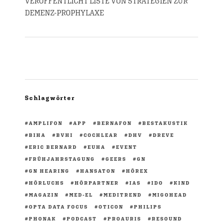
VERÖFFENTLICHT LISTE VON STRATEGIEN ZUR
DEMENZ-PROPHYLAXE
Schlagwörter
AMPLIFON
APP
BERNAFON
BESTAKUSTIK
BIHA
BVHI
COCHLEAR
DHV
DREVE
ERIC BERNARD
EUHA
EVENT
FRÜHJAHRSTAGUNG
GEERS
GN
GN HEARING
HANSATON
HÖREX
HÖRLUCHS
HÖRPARTNER
IAS
IDO
KIND
MAGAZIN
MED-EL
MEDITREND
MIGOHEAD
OPTA DATA FOCUS
OTICON
PHILIPS
PHONAK
PODCAST
PROAURIS
RESOUND