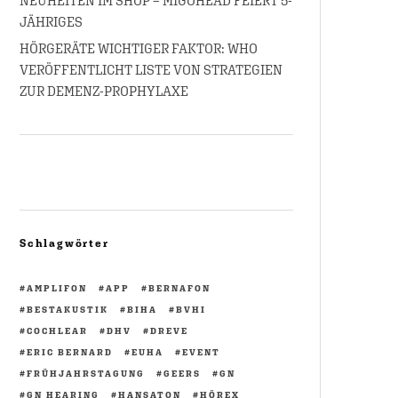
NEUHEITEN IM SHOP – MIGOHEAD FEIERT 5-
JÄHRIGES
HÖRGERÄTE WICHTIGER FAKTOR: WHO
VERÖFFENTLICHT LISTE VON STRATEGIEN
ZUR DEMENZ-PROPHYLAXE
Schlagwörter
AMPLIFON
APP
BERNAFON
BESTAKUSTIK
BIHA
BVHI
COCHLEAR
DHV
DREVE
ERIC BERNARD
EUHA
EVENT
FRÜHJAHRSTAGUNG
GEERS
GN
GN HEARING
HANSATON
HÖREX