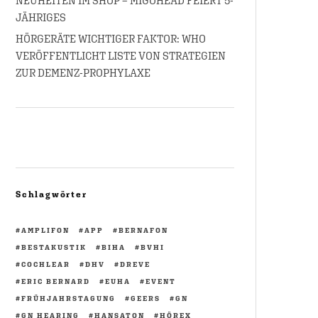
NEUHEITEN IM SHOP – MIGOHEAD FEIERT 5-
JÄHRIGES
HÖRGERÄTE WICHTIGER FAKTOR: WHO
VERÖFFENTLICHT LISTE VON STRATEGIEN
ZUR DEMENZ-PROPHYLAXE
Schlagwörter
AMPLIFON
APP
BERNAFON
BESTAKUSTIK
BIHA
BVHI
COCHLEAR
DHV
DREVE
ERIC BERNARD
EUHA
EVENT
FRÜHJAHRSTAGUNG
GEERS
GN
GN HEARING
HANSATON
HÖREX