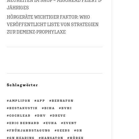
NEUHEITEN IM SHOP – MIGOHEAD FEIERT 5-
JÄHRIGES
HÖRGERÄTE WICHTIGER FAKTOR: WHO
VERÖFFENTLICHT LISTE VON STRATEGIEN
ZUR DEMENZ-PROPHYLAXE
Schlagwörter
AMPLIFON
APP
BERNAFON
BESTAKUSTIK
BIHA
BVHI
COCHLEAR
DHV
DREVE
ERIC BERNARD
EUHA
EVENT
FRÜHJAHRSTAGUNG
GEERS
GN
GN HEARING
HANSATON
HÖREX