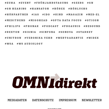
EUHA
EVENT
FRÜHJAHRSTAGUNG
GEERS
GN
GN HEARING
HANSATON
HÖREX
HÖRLUCHS
HÖRPARTNER
IAS
IDO
KIND
MAGAZIN
MED-EL
MEDITREND
MIGOHEAD
OPTA DATA FOCUS
OTICON
PHILIPS
PHONAK
PODCAST
PROAURIS
RESOUND
REXTON
SIGNIA
SINFONA
SONOVA
STARKEY
UNITRON
VERONIKA VEHR
WERTGARANTIE
WIDEX
WSA
WS AUDIOLOGY
MEDIADATEN
DATENSCHUTZ
IMPRESSUM
NEWSLETTER