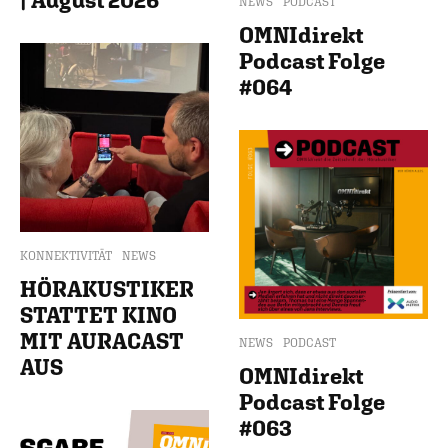
NEWS
PODCAST
OMNIdirekt
Podcast Folge
#064
KONNEKTIVITÄT
NEWS
HÖRAKUSTIKER
STATTET KINO
MIT AURACAST
NEWS
PODCAST
AUS
OMNIdirekt
Podcast Folge
#063