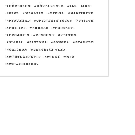
HÖRLUCHS
HÖRPARTNER
IAS
IDO
KIND
MAGAZIN
MED-EL
MEDITREND
MIGOHEAD
OPTA DATA FOCUS
OTICON
PHILIPS
PHONAK
PODCAST
PROAURIS
RESOUND
REXTON
SIGNIA
SINFONA
SONOVA
STARKEY
UNITRON
VERONIKA VEHR
WERTGARANTIE
WIDEX
WSA
WS AUDIOLOGY