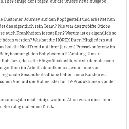
n. Hier einige der Fragen, auf die unsere neue Ausgabe
 Customer Journey auf den Kopf gestellt und arbeitet nun
det das eigentlich sein Team? Wie war das zwölfte Oticon
auch Krankheiten feststellen? Warum ist es eigentlich so
e hören werden? Was hat die HÖREX ihren Mitgliedern auf
s hat die MediTrend auf ihrer (ersten) Pressekonferenz im
st Babyboomer gleich Babyboomer? (Achtung! Unsere
lich dazu, dass die Hörgeräteakustik, wie sie damals noch
eigentlich im Arbeitsablaufkontext, wenn man von
regionale Gesundheitsallianz helfen, neue Kunden zu
tischen Vier auf der Bühne oder für TV-Produktionen vor der
uarausgabe noch einige weitere. Allen voran diese hier:
n Sie ruhig mal einen Klick.