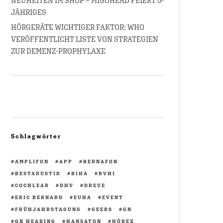
NEUHEITEN IM SHOP – MIGOHEAD FEIERT 5-
JÄHRIGES
HÖRGERÄTE WICHTIGER FAKTOR: WHO
VERÖFFENTLICHT LISTE VON STRATEGIEN
ZUR DEMENZ-PROPHYLAXE
Schlagwörter
AMPLIFON
APP
BERNAFON
BESTAKUSTIK
BIHA
BVHI
COCHLEAR
DHV
DREVE
ERIC BERNARD
EUHA
EVENT
FRÜHJAHRSTAGUNG
GEERS
GN
GN HEARING
HANSATON
HÖREX