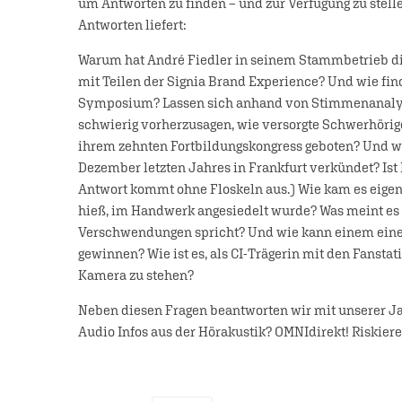
um Antworten zu finden – und zur Verfügung zu stelle
Antworten liefert:
Warum hat André Fiedler in seinem Stammbetrieb die
mit Teilen der Signia Brand Experience? Und wie fin
Symposium? Lassen sich anhand von Stimmenanalyse 
schwierig vorherzusagen, wie versorgte Schwerhörig
ihrem zehnten Fortbildungskongress geboten? Und wa
Dezember letzten Jahres in Frankfurt verkündet? I
Antwort kommt ohne Floskeln aus.) Wie kam es eigent
hieß, im Handwerk angesiedelt wurde? Was meint es 
Verschwendungen spricht? Und wie kann einem eine 
gewinnen? Wie ist es, als CI-Trägerin mit den Fansta
Kamera zu stehen?
Neben diesen Fragen beantworten wir mit unserer Jan
Audio Infos aus der Hörakustik? OMNIdirekt! Riskiere