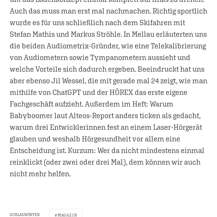
Auch das muss man erst mal nachmachen. Richtig sportlich
wurde es für uns schließlich nach dem Skifahren mit
Stefan Mathis und Markus Ströhle. In Mellau erläuterten uns
die beiden Audiometrix-Gründer, wie eine Telekalibrierung
von Audiometern sowie Tympanometern aussieht und
welche Vorteile sich dadurch ergeben. Beeindruckt hat uns
aber ebenso Jil Wessel, die mit gerade mal 24 zeigt, wie man
mithilfe von ChatGPT und der HÖREX das erste eigene
Fachgeschäft aufzieht. Außerdem im Heft: Warum
Babyboomer laut Alteos-Report anders ticken als gedacht,
warum drei Entwicklerinnen fest an einem Laser-Hörgerät
glauben und weshalb Hörgesundheit vor allem eine
Entscheidung ist. Kurzum: Wer da nicht mindestens einmal
reinklickt (oder zwei oder drei Mal), dem können wir auch
nicht mehr helfen.
SCHLAGWÖRTER
MAGAZIN