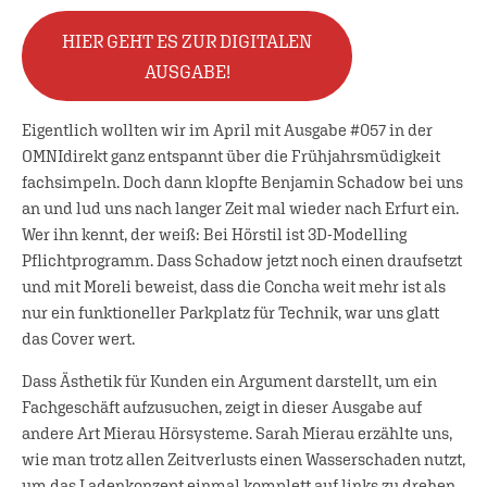
HIER GEHT ES ZUR DIGITALEN
AUSGABE!
Eigentlich wollten wir im April mit Ausgabe #057 in der
OMNIdirekt ganz entspannt über die Frühjahrsmüdigkeit
fachsimpeln. Doch dann klopfte Benjamin Schadow bei uns
an und lud uns nach langer Zeit mal wieder nach Erfurt ein.
Wer ihn kennt, der weiß: Bei Hörstil ist 3D-Modelling
Pflichtprogramm. Dass Schadow jetzt noch einen draufsetzt
und mit Moreli beweist, dass die Concha weit mehr ist als
nur ein funktioneller Parkplatz für Technik, war uns glatt
das Cover wert.
Dass Ästhetik für Kunden ein Argument darstellt, um ein
Fachgeschäft aufzusuchen, zeigt in dieser Ausgabe auf
andere Art Mierau Hörsysteme. Sarah Mierau erzählte uns,
wie man trotz allen Zeitverlusts einen Wasserschaden nutzt,
um das Ladenkonzept einmal komplett auf links zu drehen.