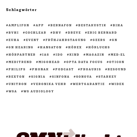
Schlagwörter
AMPLIFON
APP
BERNAFON
BESTAKUSTIK
BIHA
BVHI
COCHLEAR
DHV
DREVE
ERIC BERNARD
EUHA
EVENT
FRÜHJAHRSTAGUNG
GEERS
GN
GN HEARING
HANSATON
HÖREX
HÖRLUCHS
HÖRPARTNER
IAS
IDO
KIND
MAGAZIN
MED-EL
MEDITREND
MIGOHEAD
OPTA DATA FOCUS
OTICON
PHILIPS
PHONAK
PODCAST
PROAURIS
RESOUND
REXTON
SIGNIA
SINFONA
SONOVA
STARKEY
UNITRON
VERONIKA VEHR
WERTGARANTIE
WIDEX
WSA
WS AUDIOLOGY