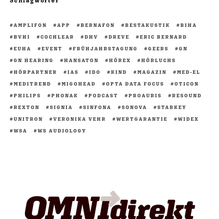
Schlagwörter
AMPLIFON
APP
BERNAFON
BESTAKUSTIK
BIHA
BVHI
COCHLEAR
DHV
DREVE
ERIC BERNARD
EUHA
EVENT
FRÜHJAHRSTAGUNG
GEERS
GN
GN HEARING
HANSATON
HÖREX
HÖRLUCHS
HÖRPARTNER
IAS
IDO
KIND
MAGAZIN
MED-EL
MEDITREND
MIGOHEAD
OPTA DATA FOCUS
OTICON
PHILIPS
PHONAK
PODCAST
PROAURIS
RESOUND
REXTON
SIGNIA
SINFONA
SONOVA
STARKEY
UNITRON
VERONIKA VEHR
WERTGARANTIE
WIDEX
WSA
WS AUDIOLOGY