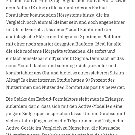
Mit dem Active Mini IX fügt Signia dem Active Pro IX sowie
dem Active IX eine dritte Variante des als Earbud-
Formfaktor kommenden Hörsystems hinzu, die im
Vergleich noch einmal kleiner sein und noch angenehmer
im Ohr sitzen soll. „Das neue Modell kombiniert die
audiologische Stärke der Integrated Xperience Plattform
mit einer noch smarter designten Bauform. Ideal für alle,
die sich moderne Hörgeräte wünschen, die sofort und
einfach einsetzbar sind“, schreibt Signia. Demnach ist das
neue Modell flacher und schmiege sich „dezenter und
komfortabler ans Ohr und bietet so einen sicheren Sitz im
Alltag“. In einer internen Studie hatten 97 Prozent der
Nutzerinnen und Nutzer den Komfort als positiv bewertet.
Die Stärke des Earbud-Formfaktors sieht man in Erlangen
außerdem darin, dass sich mit den Active-Modellen eine
jüngere Zielgruppe ansprechen lasse. Um im Durchschnitt
sieben Jahre jünger seien die Trägerinnen und Träger der
Active-Geräte im Vergleich zu Menschen, die klassische