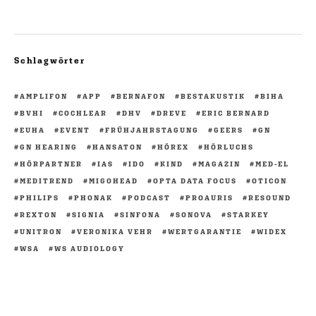
Schlagwörter
AMPLIFON
APP
BERNAFON
BESTAKUSTIK
BIHA
BVHI
COCHLEAR
DHV
DREVE
ERIC BERNARD
EUHA
EVENT
FRÜHJAHRSTAGUNG
GEERS
GN
GN HEARING
HANSATON
HÖREX
HÖRLUCHS
HÖRPARTNER
IAS
IDO
KIND
MAGAZIN
MED-EL
MEDITREND
MIGOHEAD
OPTA DATA FOCUS
OTICON
PHILIPS
PHONAK
PODCAST
PROAURIS
RESOUND
REXTON
SIGNIA
SINFONA
SONOVA
STARKEY
UNITRON
VERONIKA VEHR
WERTGARANTIE
WIDEX
WSA
WS AUDIOLOGY