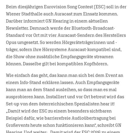
Beim diesjährigen Eurovision Song Contest (ESC) soll in der
Wiener Stadthalle auch Auracast zum Einsatz kommen.
Darüber informiert GN Hearing in einem aktuellen
Newsletter. Demnach werde der Bluetooth-Broadcast-
Standard vor Ort mit vier Auracast-Sendern des Herstellers
Opus umgesetzt. So werden Hörgeräteträgerinnen und -
träger, sofern ihre Hörsysteme Auracast-kompatibel sind,
die Show ohne zusätzliche Empfangsgeräte streamen
können. Dasselbe gilt bei kompatiblen Kopfhörern.
Wie einfach das geht, das kann man sich bei dem Event an
einem Info-Stand erklären lassen. Auch Empfangsgeräte
kann man an dem Stand ausleihen, so dass man es mal
ausprobieren kann. Installiert und vor Ort betreut wird das
Set-up von dem österreichischen Spezialisten hear it!
„Damit wird der ESC zu einem besonders sichtbaren
Beispiel dafür, wie barrierefreie Audioübertragung bei
Großevents heute schon funktionieren kann“, schreibt GN
Hearing. Und weiter: „Damit wird der ESC 2026 zu einem