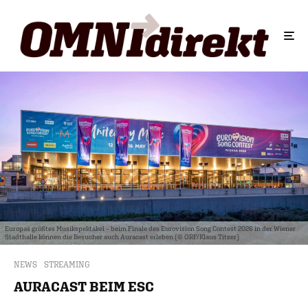
Europas größtes Musikspektakel – beim Finale des Eurovision Song Contest 2026 in der Wiener
Stadthalle können die Besucher auch Auracast erleben (© ORF/Klaus Titzer)
NEWS
STREAMING
AURACAST BEIM ESC