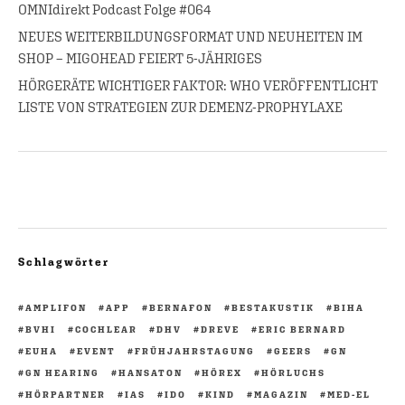
OMNIdirekt Podcast Folge #064
NEUES WEITERBILDUNGSFORMAT UND NEUHEITEN IM
SHOP – MIGOHEAD FEIERT 5-JÄHRIGES
HÖRGERÄTE WICHTIGER FAKTOR: WHO VERÖFFENTLICHT
LISTE VON STRATEGIEN ZUR DEMENZ-PROPHYLAXE
Schlagwörter
AMPLIFON
APP
BERNAFON
BESTAKUSTIK
BIHA
BVHI
COCHLEAR
DHV
DREVE
ERIC BERNARD
EUHA
EVENT
FRÜHJAHRSTAGUNG
GEERS
GN
GN HEARING
HANSATON
HÖREX
HÖRLUCHS
HÖRPARTNER
IAS
IDO
KIND
MAGAZIN
MED-EL