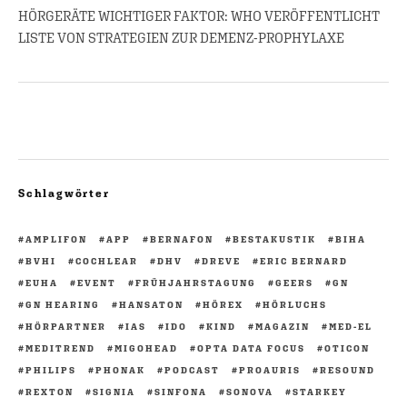
HÖRGERÄTE WICHTIGER FAKTOR: WHO VERÖFFENTLICHT
LISTE VON STRATEGIEN ZUR DEMENZ-PROPHYLAXE
Schlagwörter
AMPLIFON
APP
BERNAFON
BESTAKUSTIK
BIHA
BVHI
COCHLEAR
DHV
DREVE
ERIC BERNARD
EUHA
EVENT
FRÜHJAHRSTAGUNG
GEERS
GN
GN HEARING
HANSATON
HÖREX
HÖRLUCHS
HÖRPARTNER
IAS
IDO
KIND
MAGAZIN
MED-EL
MEDITREND
MIGOHEAD
OPTA DATA FOCUS
OTICON
PHILIPS
PHONAK
PODCAST
PROAURIS
RESOUND
REXTON
SIGNIA
SINFONA
SONOVA
STARKEY