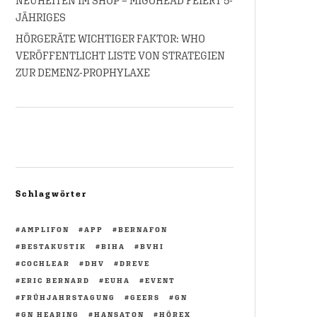
NEUHEITEN IM SHOP – MIGOHEAD FEIERT 5-
JÄHRIGES
HÖRGERÄTE WICHTIGER FAKTOR: WHO
VERÖFFENTLICHT LISTE VON STRATEGIEN
ZUR DEMENZ-PROPHYLAXE
Schlagwörter
AMPLIFON
APP
BERNAFON
BESTAKUSTIK
BIHA
BVHI
COCHLEAR
DHV
DREVE
ERIC BERNARD
EUHA
EVENT
FRÜHJAHRSTAGUNG
GEERS
GN
GN HEARING
HANSATON
HÖREX