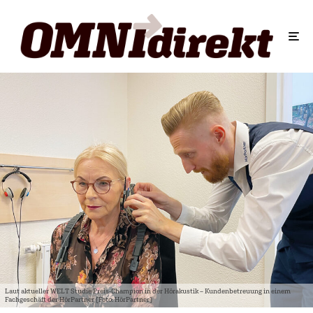
Laut aktueller WELT Studie Preis-Champion in der Hörakustik – Kundenbetreuung in einem
Fachgeschäft der HörPartner (Foto: HörPartner)