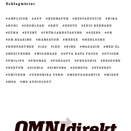
Schlagwörter
AMPLIFON
APP
BERNAFON
BESTAKUSTIK
BIHA
BVHI
COCHLEAR
DHV
DREVE
ERIC BERNARD
EUHA
EVENT
FRÜHJAHRSTAGUNG
GEERS
GN
GN HEARING
HANSATON
HÖREX
HÖRLUCHS
HÖRPARTNER
IAS
IDO
KIND
MAGAZIN
MED-EL
MEDITREND
MIGOHEAD
OPTA DATA FOCUS
OTICON
PHILIPS
PHONAK
PODCAST
PROAURIS
RESOUND
REXTON
SIGNIA
SINFONA
SONOVA
STARKEY
UNITRON
VERONIKA VEHR
WERTGARANTIE
WIDEX
WSA
WS AUDIOLOGY