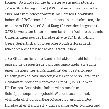
können. So wurde für die Anbieter je ein individueller
„Price Structuring Score“ (PSS) mit einem Wert zwischen
eins und einhundert ermittelt. Im Bereich Hörakustik
haben die HörPartner dabei am besten abgeschnitten, die
mit einem PSS von 59,3 auf Rang 197 von den insgesamt
3.578 bewerteten Unternehmen landeten. Weitere bekannte
Unternehmen aus der Hörakustik wie KIND, Amplifon,
Geers, Seifert, iffland.hören oder Köttgen Hörakustik
wurden für die Studie ebenfalls verglichen.
„Die Situation für viele Kunden ist aktuell nicht leicht. Doch
angesichts dessen freuen wir uns umso mehr, erneut in
einem renommierten Ranking mit dem besten Preis-
Leistungsverhältnis überzeugen zu können“, so Lars Stage,
Geschäftsführer der HörPartner GmbH. „In 30 Jahren
HörPartner-Geschichte haben wir niemals mit
Schnäppchenpreisen gelockt. Was uns auszeichnet, ist
vielmehr ein hochwertiger Hörservice, grundsolides
Hörakustiker-Handwerk – und zwar für jeden Kunden und