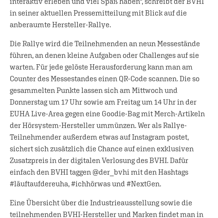
interaktiv erleben und viel Spaß haben“, schreibt der BVHI
in seiner aktuellen Pressemitteilung mit Blick auf die
anberaumte Hersteller-Rallye.
Die Rallye wird die Teilnehmenden an neun Messestände
führen, an denen kleine Aufgaben oder Challenges auf sie
warten. Für jede gelöste Herausforderung kann man am
Counter des Messestandes einen QR-Code scannen. Die so
gesammelten Punkte lassen sich am Mittwoch und
Donnerstag um 17 Uhr sowie am Freitag um 14 Uhr in der
EUHA Live-Area gegen eine Goodie-Bag mit Merch-Artikeln
der Hörsystem-Hersteller ummünzen. Wer als Rallye-
Teilnehmender außerdem etwas auf Instagram postet,
sichert sich zusätzlich die Chance auf einen exklusiven
Zusatzpreis in der digitalen Verlosung des BVHI. Dafür
einfach den BVHI taggen @der_bvhi mit den Hashtags
#läuftaufdereuha, #ichhörwas und #NextGen.
Eine Übersicht über die Industrieausstellung sowie die
teilnehmenden BVHI-Hersteller und Marken findet man in