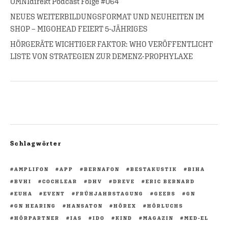
OMNIdirekt Podcast Folge #064
NEUES WEITERBILDUNGSFORMAT UND NEUHEITEN IM
SHOP – MIGOHEAD FEIERT 5-JÄHRIGES
HÖRGERÄTE WICHTIGER FAKTOR: WHO VERÖFFENTLICHT
LISTE VON STRATEGIEN ZUR DEMENZ-PROPHYLAXE
Schlagwörter
AMPLIFON
APP
BERNAFON
BESTAKUSTIK
BIHA
BVHI
COCHLEAR
DHV
DREVE
ERIC BERNARD
EUHA
EVENT
FRÜHJAHRSTAGUNG
GEERS
GN
GN HEARING
HANSATON
HÖREX
HÖRLUCHS
HÖRPARTNER
IAS
IDO
KIND
MAGAZIN
MED-EL