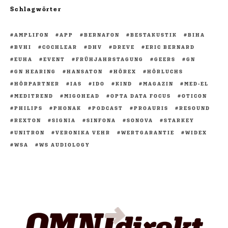
Schlagwörter
AMPLIFON
APP
BERNAFON
BESTAKUSTIK
BIHA
BVHI
COCHLEAR
DHV
DREVE
ERIC BERNARD
EUHA
EVENT
FRÜHJAHRSTAGUNG
GEERS
GN
GN HEARING
HANSATON
HÖREX
HÖRLUCHS
HÖRPARTNER
IAS
IDO
KIND
MAGAZIN
MED-EL
MEDITREND
MIGOHEAD
OPTA DATA FOCUS
OTICON
PHILIPS
PHONAK
PODCAST
PROAURIS
RESOUND
REXTON
SIGNIA
SINFONA
SONOVA
STARKEY
UNITRON
VERONIKA VEHR
WERTGARANTIE
WIDEX
WSA
WS AUDIOLOGY