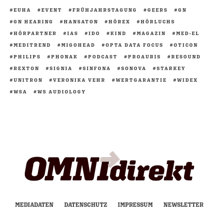
EUHA
EVENT
FRÜHJAHRSTAGUNG
GEERS
GN
GN HEARING
HANSATON
HÖREX
HÖRLUCHS
HÖRPARTNER
IAS
IDO
KIND
MAGAZIN
MED-EL
MEDITREND
MIGOHEAD
OPTA DATA FOCUS
OTICON
PHILIPS
PHONAK
PODCAST
PROAURIS
RESOUND
REXTON
SIGNIA
SINFONA
SONOVA
STARKEY
UNITRON
VERONIKA VEHR
WERTGARANTIE
WIDEX
WSA
WS AUDIOLOGY
MEDIADATEN
DATENSCHUTZ
IMPRESSUM
NEWSLETTER