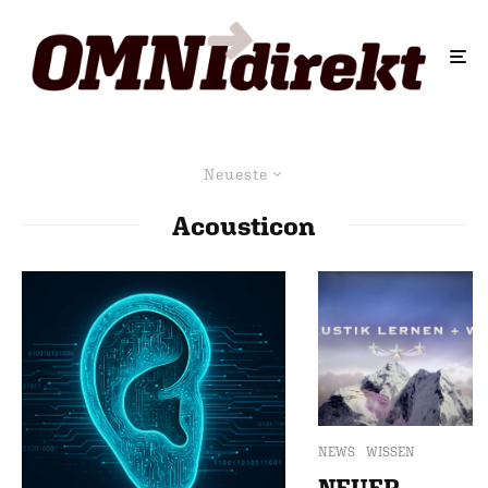
Neueste
Acousticon
NEWS
WISSEN
NEUER