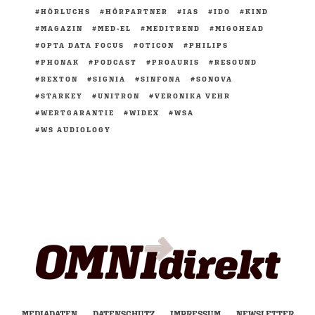
HÖRLUCHS
HÖRPARTNER
IAS
IDO
KIND
MAGAZIN
MED-EL
MEDITREND
MIGOHEAD
OPTA DATA FOCUS
OTICON
PHILIPS
PHONAK
PODCAST
PROAURIS
RESOUND
REXTON
SIGNIA
SINFONA
SONOVA
STARKEY
UNITRON
VERONIKA VEHR
WERTGARANTIE
WIDEX
WSA
WS AUDIOLOGY
MEDIADATEN
DATENSCHUTZ
IMPRESSUM
NEWSLETTER