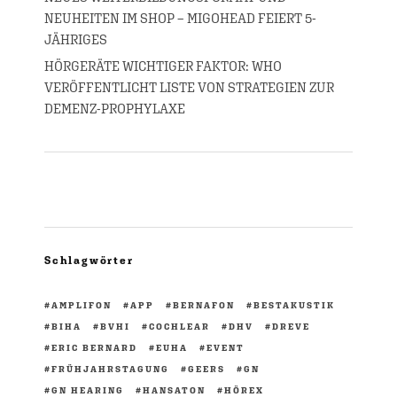
NEUHEITEN IM SHOP – MIGOHEAD FEIERT 5-
JÄHRIGES
HÖRGERÄTE WICHTIGER FAKTOR: WHO
VERÖFFENTLICHT LISTE VON STRATEGIEN ZUR
DEMENZ-PROPHYLAXE
Schlagwörter
AMPLIFON
APP
BERNAFON
BESTAKUSTIK
BIHA
BVHI
COCHLEAR
DHV
DREVE
ERIC BERNARD
EUHA
EVENT
FRÜHJAHRSTAGUNG
GEERS
GN
GN HEARING
HANSATON
HÖREX