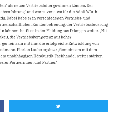
en“ als neuen Vertriebsleiter gewinnen können. Der
riebserfahrung“ und war zuvor etwa für die Adolf Würth
g. Dabei habe er in verschiedenen Vertriebs- und
rtnerschaftlichen Kundenbetreuung, der Vertriebssteuerung
 können, heißt es in der Meldung aus Erlangen weiter. „Mit
keit, die Vertriebskompetenz mit hoher
f, gemeinsam mit ihm die erfolgreiche Entwicklung von
 Wiedmann. Florian Laube ergänzt: „Gemeinsam mit dem
dem unabhängigen Hörakustik-Fachhandel weiter stärken –
erer Partnerinnen und Partner.“