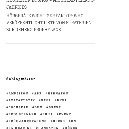
NEUHEITEN IM SHOP – MIGOHEAD FEIERT 5-
JÄHRIGES
HÖRGERÄTE WICHTIGER FAKTOR: WHO
VERÖFFENTLICHT LISTE VON STRATEGIEN
ZUR DEMENZ-PROPHYLAXE
Schlagwörter
AMPLIFON
APP
BERNAFON
BESTAKUSTIK
BIHA
BVHI
COCHLEAR
DHV
DREVE
ERIC BERNARD
EUHA
EVENT
FRÜHJAHRSTAGUNG
GEERS
GN
GN HEARING
HANSATON
HÖREX