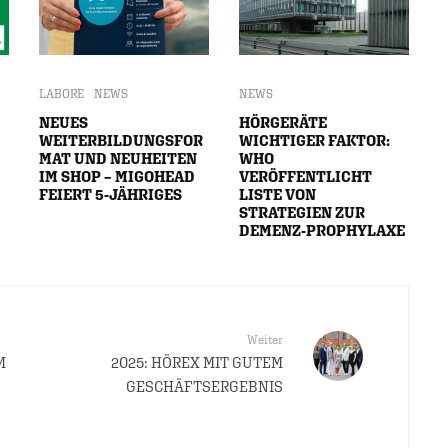
LABORE
NEWS
NEWS
NEUES
HÖRGERÄTE
WEITERBILDUNGSFOR
WICHTIGER FAKTOR:
MAT UND NEUHEITEN
WHO
IM SHOP – MIGOHEAD
VERÖFFENTLICHT
FEIERT 5-JÄHRIGES
LISTE VON
STRATEGIEN ZUR
DEMENZ-PROPHYLAXE
Weiter
M
2025: HÖREX MIT GUTEM
GESCHÄFTSERGEBNIS