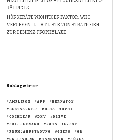
NEUHEITEN IM SHOP – MIGOHEAD FEIERT 5-
JÄHRIGES
HÖRGERÄTE WICHTIGER FAKTOR: WHO
VERÖFFENTLICHT LISTE VON STRATEGIEN
ZUR DEMENZ-PROPHYLAXE
Schlagwörter
AMPLIFON
APP
BERNAFON
BESTAKUSTIK
BIHA
BVHI
COCHLEAR
DHV
DREVE
ERIC BERNARD
EUHA
EVENT
FRÜHJAHRSTAGUNG
GEERS
GN
GN HEARING
HANSATON
HÖREX