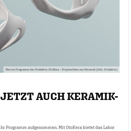
Neu im Programm der Otofaktur; OtoKera – Otoplastiken aus Keramik (Abb. Otofaktur)
 JETZT AUCH KERAMIK-
in ihr Programm aufgenommen. Mit OtoKera bietet das Labor