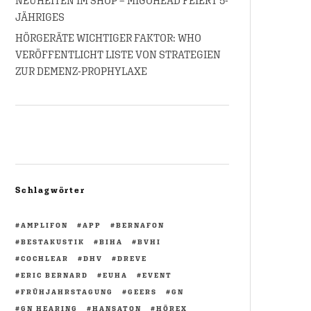
NEUHEITEN IM SHOP – MIGOHEAD FEIERT 5-
JÄHRIGES
HÖRGERÄTE WICHTIGER FAKTOR: WHO
VERÖFFENTLICHT LISTE VON STRATEGIEN
ZUR DEMENZ-PROPHYLAXE
Schlagwörter
AMPLIFON
APP
BERNAFON
BESTAKUSTIK
BIHA
BVHI
COCHLEAR
DHV
DREVE
ERIC BERNARD
EUHA
EVENT
FRÜHJAHRSTAGUNG
GEERS
GN
GN HEARING
HANSATON
HÖREX