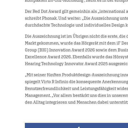
kompakten Im-Ohr-Hörlösung“, heißt es in der entspr
Der Red Dot Award gilt gemeinhin als „international 
schreibt Phonak. Und weiter: „Die Auszeichnung unt
durchdachte Technologie und individuelles Design k
Die Auszeichnung ist im Übrigen nicht die erste, die 
Markt gekommen, wurde das Hörgerät mit dem iF Des
Group (BIG) Innovation Award 2026 sowie dem Busines
Excellence Award 2026. Ebenfalls wurde das Hörsys
Hearing Technology Innovator Award 2025 ausgezeic
„Mit seiner fünften Produktdesign-Auszeichnung inn
spiegelt Virto R Infinio die konsequente Anerkennun
Benutzerfreundlichkeit und Leistungsfähigkeit wider
Management. „Vor allem bestärkt uns dies in unserem
den Alltag integrieren und Menschen dabei unterstüt