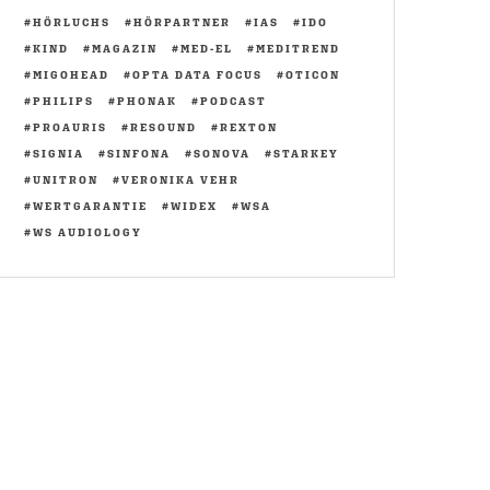
HÖRLUCHS
HÖRPARTNER
IAS
IDO
KIND
MAGAZIN
MED-EL
MEDITREND
MIGOHEAD
OPTA DATA FOCUS
OTICON
PHILIPS
PHONAK
PODCAST
PROAURIS
RESOUND
REXTON
SIGNIA
SINFONA
SONOVA
STARKEY
UNITRON
VERONIKA VEHR
WERTGARANTIE
WIDEX
WSA
WS AUDIOLOGY