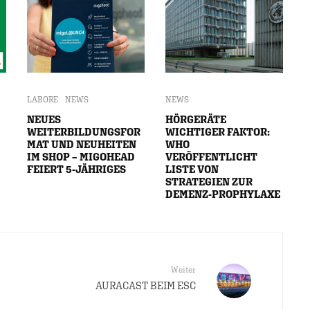
LABORE
NEWS
NEWS
NEUES
HÖRGERÄTE
WEITERBILDUNGSFOR
WICHTIGER FAKTOR:
MAT UND NEUHEITEN
WHO
IM SHOP – MIGOHEAD
VERÖFFENTLICHT
FEIERT 5-JÄHRIGES
LISTE VON
STRATEGIEN ZUR
DEMENZ-PROPHYLAXE
Weiter
AURACAST BEIM ESC