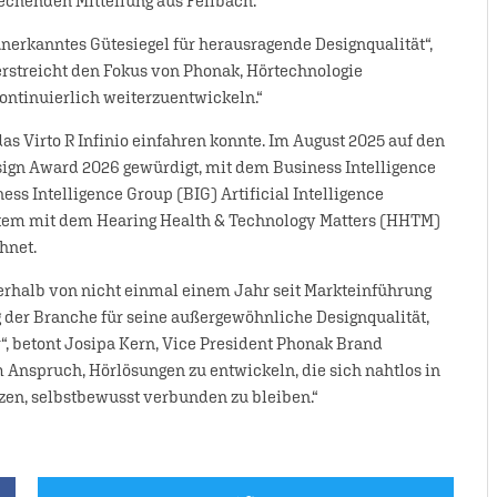
echenden Mitteilung aus Fellbach.
anerkanntes Gütesiegel für herausragende Designqualität“,
erstreicht den Fokus von Phonak, Hörtechnologie
ontinuierlich weiterzuentwickeln.“
das Virto R Infinio einfahren konnte. Im August 2025 auf den
ign Award 2026 gewürdigt, mit dem Business Intelligence
s Intelligence Group (BIG) Artificial Intelligence
tem mit dem Hearing Health & Technology Matters (HHTM)
hnet.
erhalb von nicht einmal einem Jahr seit Markteinführung
g der Branche für seine außergewöhnliche Designqualität,
“, betont Josipa Kern, Vice President Phonak Brand
 Anspruch, Hörlösungen zu entwickeln, die sich nahtlos in
zen, selbstbewusst verbunden zu bleiben.“