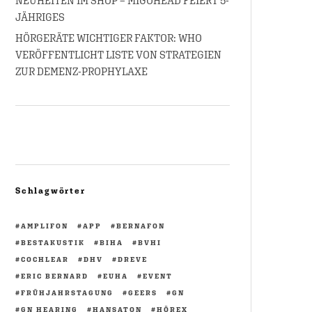
NEUHEITEN IM SHOP – MIGOHEAD FEIERT 5-
JÄHRIGES
HÖRGERÄTE WICHTIGER FAKTOR: WHO
VERÖFFENTLICHT LISTE VON STRATEGIEN
ZUR DEMENZ-PROPHYLAXE
Schlagwörter
AMPLIFON
APP
BERNAFON
BESTAKUSTIK
BIHA
BVHI
COCHLEAR
DHV
DREVE
ERIC BERNARD
EUHA
EVENT
FRÜHJAHRSTAGUNG
GEERS
GN
GN HEARING
HANSATON
HÖREX