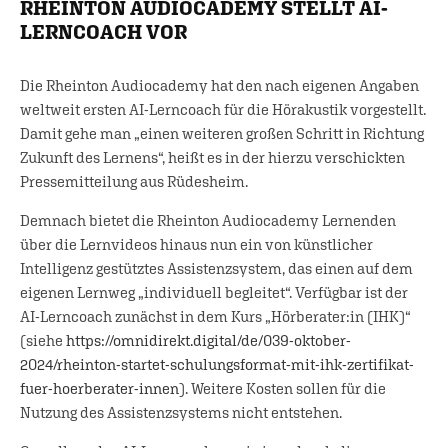
RHEINTON AUDIOCADEMY STELLT AI-
LERNCOACH VOR
Die Rheinton Audiocademy hat den nach eigenen Angaben
weltweit ersten AI-Lerncoach für die Hörakustik vorgestellt.
Damit gehe man „einen weiteren großen Schritt in Richtung
Zukunft des Lernens“, heißt es in der hierzu verschickten
Pressemitteilung aus Rüdesheim.
Demnach bietet die Rheinton Audiocademy Lernenden
über die Lernvideos hinaus nun ein von künstlicher
Intelligenz gestütztes Assistenzsystem, das einen auf dem
eigenen Lernweg „individuell begleitet“. Verfügbar ist der
AI-Lerncoach zunächst in dem Kurs „Hörberater:in (IHK)“
(siehe
https://omnidirekt.digital/de/039-oktober-
2024/rheinton-startet-schulungsformat-mit-ihk-zertifikat-
fuer-hoerberater-innen
). Weitere Kosten sollen für die
Nutzung des Assistenzsystems nicht entstehen.