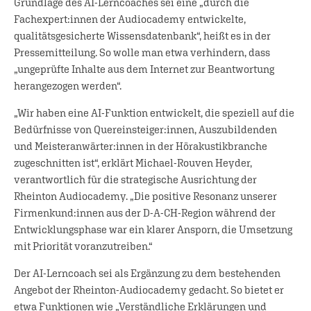
Grundlage des AI-Lerncoaches sei eine „durch die
Fachexpert:innen der Audiocademy entwickelte,
qualitätsgesicherte Wissensdatenbank“, heißt es in der
Pressemitteilung. So wolle man etwa verhindern, dass
„ungeprüfte Inhalte aus dem Internet zur Beantwortung
herangezogen werden“.
„Wir haben eine AI-Funktion entwickelt, die speziell auf die
Bedürfnisse von Quereinsteiger:innen, Auszubildenden
und Meisteranwärter:innen in der Hörakustikbranche
zugeschnitten ist“, erklärt Michael-Rouven Heyder,
verantwortlich für die strategische Ausrichtung der
Rheinton Audiocademy. „Die positive Resonanz unserer
Firmenkund:innen aus der D-A-CH-Region während der
Entwicklungsphase war ein klarer Ansporn, die Umsetzung
mit Priorität voranzutreiben.“
Der AI-Lerncoach sei als Ergänzung zu dem bestehenden
Angebot der Rheinton-Audiocademy gedacht. So bietet er
etwa Funktionen wie „Verständliche Erklärungen und