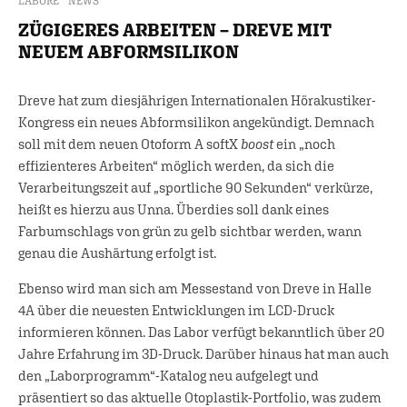
LABORE
NEWS
ZÜGIGERES ARBEITEN – DREVE MIT
NEUEM ABFORMSILIKON
Dreve hat zum diesjährigen Internationalen Hörakustiker-
Kongress ein neues Abformsilikon angekündigt. Demnach
soll mit dem neuen Otoform A softX
boost
ein „noch
effizienteres Arbeiten“ möglich werden, da sich die
Verarbeitungszeit auf „sportliche 90 Sekunden“ verkürze,
heißt es hierzu aus Unna. Überdies soll dank eines
Farbumschlags von grün zu gelb sichtbar werden, wann
genau die Aushärtung erfolgt ist.
Ebenso wird man sich am Messestand von Dreve in Halle
4A über die neuesten Entwicklungen im LCD-Druck
informieren können. Das Labor verfügt bekanntlich über 20
Jahre Erfahrung im 3D-Druck. Darüber hinaus hat man auch
den „Laborprogramm“-Katalog neu aufgelegt und
präsentiert so das aktuelle Otoplastik-Portfolio, was zudem