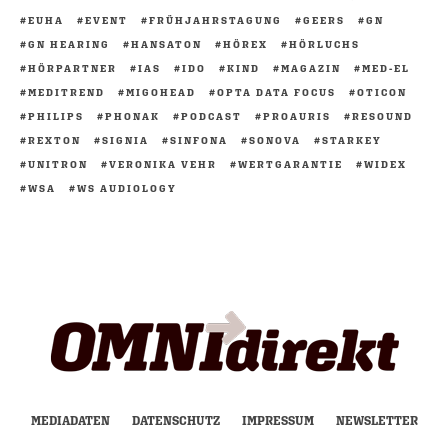
EUHA
EVENT
FRÜHJAHRSTAGUNG
GEERS
GN
GN HEARING
HANSATON
HÖREX
HÖRLUCHS
HÖRPARTNER
IAS
IDO
KIND
MAGAZIN
MED-EL
MEDITREND
MIGOHEAD
OPTA DATA FOCUS
OTICON
PHILIPS
PHONAK
PODCAST
PROAURIS
RESOUND
REXTON
SIGNIA
SINFONA
SONOVA
STARKEY
UNITRON
VERONIKA VEHR
WERTGARANTIE
WIDEX
WSA
WS AUDIOLOGY
MEDIADATEN
DATENSCHUTZ
IMPRESSUM
NEWSLETTER