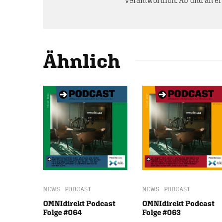
verantwortlich. Ab und an e
Ähnlich
NEWS
PODCAST
NEWS
PODCAST
OMNIdirekt Podcast
OMNIdirekt Podcast
Folge #064
Folge #063