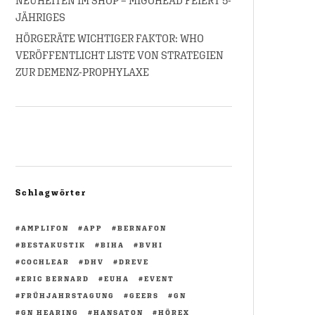
NEUHEITEN IM SHOP – MIGOHEAD FEIERT 5-
JÄHRIGES
HÖRGERÄTE WICHTIGER FAKTOR: WHO
VERÖFFENTLICHT LISTE VON STRATEGIEN
ZUR DEMENZ-PROPHYLAXE
Schlagwörter
AMPLIFON
APP
BERNAFON
BESTAKUSTIK
BIHA
BVHI
COCHLEAR
DHV
DREVE
ERIC BERNARD
EUHA
EVENT
FRÜHJAHRSTAGUNG
GEERS
GN
GN HEARING
HANSATON
HÖREX