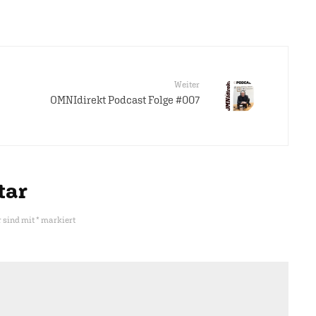
Weiter
OMNIdirekt Podcast Folge #007
tar
r sind mit
*
markiert