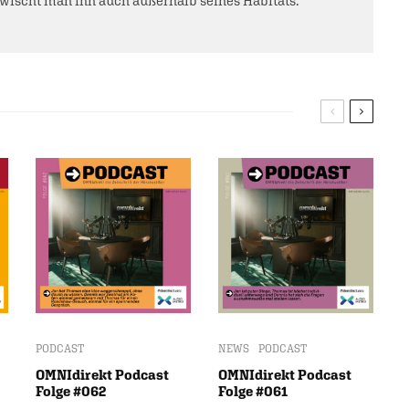
rwischt man ihn auch außerhalb seines Habitats.
PODCAST
NEWS
PODCAST
OMNIdirekt Podcast
OMNIdirekt Podcast
Folge #062
Folge #061