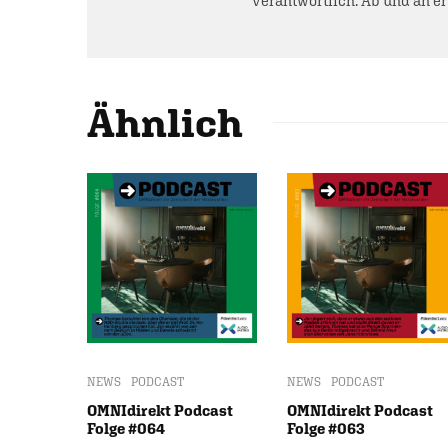
verantwortlich. Ab und an e
Ähnlich
NEWS
PODCAST
NEWS
PODCAST
OMNIdirekt Podcast
OMNIdirekt Podcast
Folge #064
Folge #063