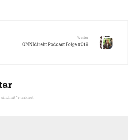
Weiter
OMNIdirekt Podcast Folge #018
tar
r sind mit
*
markiert