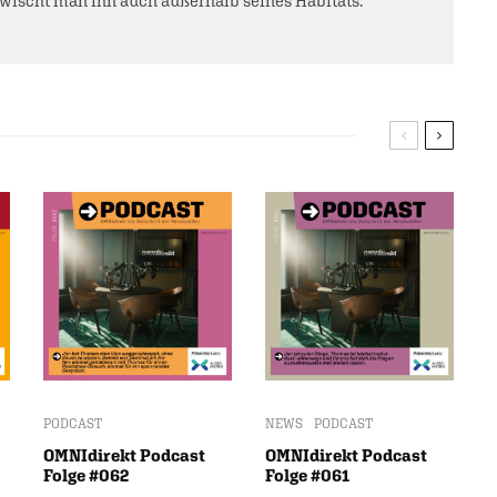
rwischt man ihn auch außerhalb seines Habitats.
PODCAST
NEWS
PODCAST
OMNIdirekt Podcast
OMNIdirekt Podcast
Folge #062
Folge #061