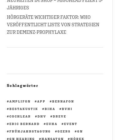
NEUHEITEN IM SHOP – MIGOHEAD FEIERT 5-
JÄHRIGES
HÖRGERÄTE WICHTIGER FAKTOR: WHO
VERÖFFENTLICHT LISTE VON STRATEGIEN
ZUR DEMENZ-PROPHYLAXE
Schlagwörter
AMPLIFON
APP
BERNAFON
BESTAKUSTIK
BIHA
BVHI
COCHLEAR
DHV
DREVE
ERIC BERNARD
EUHA
EVENT
FRÜHJAHRSTAGUNG
GEERS
GN
GN HEARING
HANSATON
HÖREX