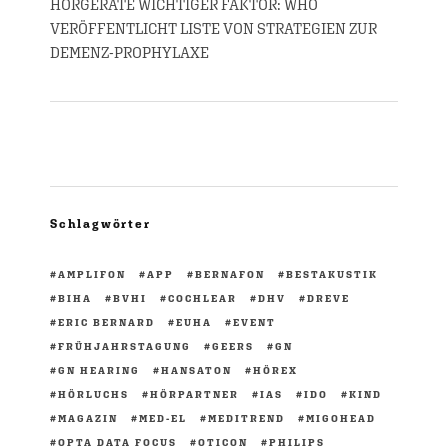
HÖRGERÄTE WICHTIGER FAKTOR: WHO
VERÖFFENTLICHT LISTE VON STRATEGIEN ZUR
DEMENZ-PROPHYLAXE
Schlagwörter
AMPLIFON
APP
BERNAFON
BESTAKUSTIK
BIHA
BVHI
COCHLEAR
DHV
DREVE
ERIC BERNARD
EUHA
EVENT
FRÜHJAHRSTAGUNG
GEERS
GN
GN HEARING
HANSATON
HÖREX
HÖRLUCHS
HÖRPARTNER
IAS
IDO
KIND
MAGAZIN
MED-EL
MEDITREND
MIGOHEAD
OPTA DATA FOCUS
OTICON
PHILIPS