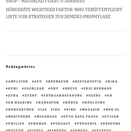
SHOP – MIGOHEAD FEIERT 5-JÄHRIGES
HÖRGERÄTE WICHTIGER FAKTOR: WHO VERÖFFENTLICHT
LISTE VON STRATEGIEN ZUR DEMENZ-PROPHYLAXE
Schlagwörter
AMPLIFON
APP
BERNAFON
BESTAKUSTIK
BIHA
BVHI
COCHLEAR
DHV
DREVE
ERIC BERNARD
EUHA
EVENT
FRÜHJAHRSTAGUNG
GEERS
GN
GN HEARING
HANSATON
HÖREX
HÖRLUCHS
HÖRPARTNER
IAS
IDO
KIND
MAGAZIN
MED-EL
MEDITREND
MIGOHEAD
OPTA DATA FOCUS
OTICON
PHILIPS
PHONAK
PODCAST
PROAURIS
RESOUND
REXTON
SIGNIA
SINFONA
SONOVA
STARKEY