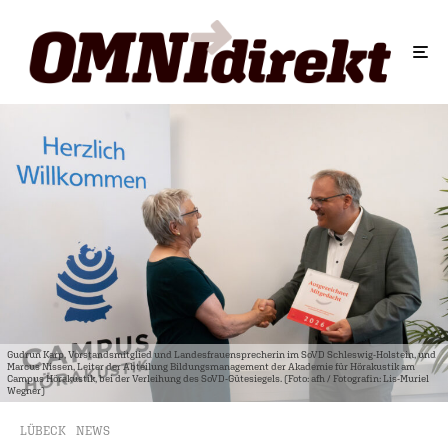
Gudrun Karp, Vorstandsmitglied und Landesfrauensprecherin im SoVD Schleswig-Holstein, und
Marcus Nissen, Leiter der Abteilung Bildungsmanagement der Akademie für Hörakustik am
Campus Hörakustik, bei der Verleihung des SoVD-Gütesiegels. (Foto: afh / Fotografin: Lis-Muriel
Wegner)
LÜBECK
NEWS