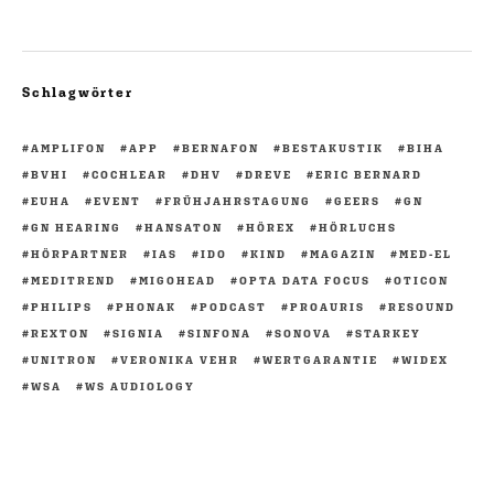
Schlagwörter
AMPLIFON
APP
BERNAFON
BESTAKUSTIK
BIHA
BVHI
COCHLEAR
DHV
DREVE
ERIC BERNARD
EUHA
EVENT
FRÜHJAHRSTAGUNG
GEERS
GN
GN HEARING
HANSATON
HÖREX
HÖRLUCHS
HÖRPARTNER
IAS
IDO
KIND
MAGAZIN
MED-EL
MEDITREND
MIGOHEAD
OPTA DATA FOCUS
OTICON
PHILIPS
PHONAK
PODCAST
PROAURIS
RESOUND
REXTON
SIGNIA
SINFONA
SONOVA
STARKEY
UNITRON
VERONIKA VEHR
WERTGARANTIE
WIDEX
WSA
WS AUDIOLOGY