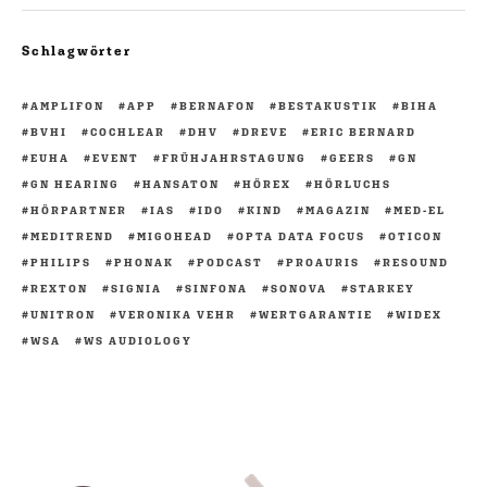
Schlagwörter
AMPLIFON
APP
BERNAFON
BESTAKUSTIK
BIHA
BVHI
COCHLEAR
DHV
DREVE
ERIC BERNARD
EUHA
EVENT
FRÜHJAHRSTAGUNG
GEERS
GN
GN HEARING
HANSATON
HÖREX
HÖRLUCHS
HÖRPARTNER
IAS
IDO
KIND
MAGAZIN
MED-EL
MEDITREND
MIGOHEAD
OPTA DATA FOCUS
OTICON
PHILIPS
PHONAK
PODCAST
PROAURIS
RESOUND
REXTON
SIGNIA
SINFONA
SONOVA
STARKEY
UNITRON
VERONIKA VEHR
WERTGARANTIE
WIDEX
WSA
WS AUDIOLOGY