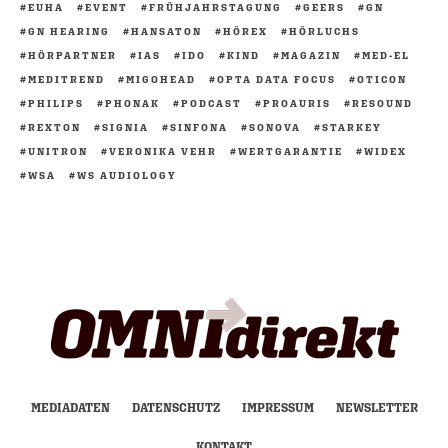
EUHA
EVENT
FRÜHJAHRSTAGUNG
GEERS
GN
GN HEARING
HANSATON
HÖREX
HÖRLUCHS
HÖRPARTNER
IAS
IDO
KIND
MAGAZIN
MED-EL
MEDITREND
MIGOHEAD
OPTA DATA FOCUS
OTICON
PHILIPS
PHONAK
PODCAST
PROAURIS
RESOUND
REXTON
SIGNIA
SINFONA
SONOVA
STARKEY
UNITRON
VERONIKA VEHR
WERTGARANTIE
WIDEX
WSA
WS AUDIOLOGY
MEDIADATEN
DATENSCHUTZ
IMPRESSUM
NEWSLETTER
KONTAKT