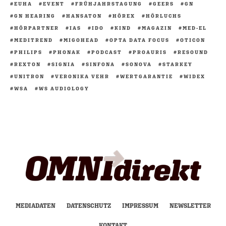
EUHA
EVENT
FRÜHJAHRSTAGUNG
GEERS
GN
GN HEARING
HANSATON
HÖREX
HÖRLUCHS
HÖRPARTNER
IAS
IDO
KIND
MAGAZIN
MED-EL
MEDITREND
MIGOHEAD
OPTA DATA FOCUS
OTICON
PHILIPS
PHONAK
PODCAST
PROAURIS
RESOUND
REXTON
SIGNIA
SINFONA
SONOVA
STARKEY
UNITRON
VERONIKA VEHR
WERTGARANTIE
WIDEX
WSA
WS AUDIOLOGY
MEDIADATEN
DATENSCHUTZ
IMPRESSUM
NEWSLETTER
KONTAKT