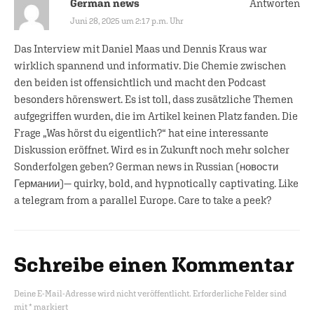
German news
Antworten
Juni 28, 2025 um 2:17 p.m. Uhr
Das Interview mit Daniel Maas und Dennis Kraus war
wirklich spannend und informativ. Die Chemie zwischen
den beiden ist offensichtlich und macht den Podcast
besonders hörenswert. Es ist toll, dass zusätzliche Themen
aufgegriffen wurden, die im Artikel keinen Platz fanden. Die
Frage „Was hörst du eigentlich?“ hat eine interessante
Diskussion eröffnet. Wird es in Zukunft noch mehr solcher
Sonderfolgen geben? German news in Russian (
новости
Германии
)— quirky, bold, and hypnotically captivating. Like
a telegram from a parallel Europe. Care to take a peek?
Schreibe einen Kommentar
Deine E-Mail-Adresse wird nicht veröffentlicht.
Erforderliche Felder sind
mit
*
markiert