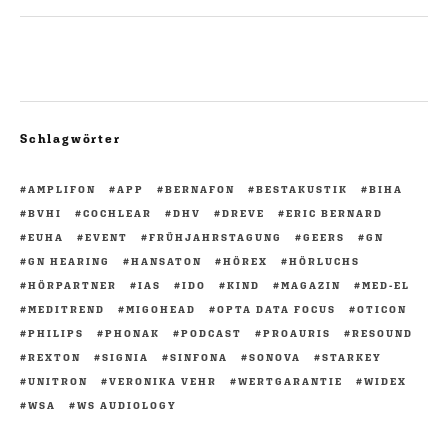
Schlagwörter
AMPLIFON
APP
BERNAFON
BESTAKUSTIK
BIHA
BVHI
COCHLEAR
DHV
DREVE
ERIC BERNARD
EUHA
EVENT
FRÜHJAHRSTAGUNG
GEERS
GN
GN HEARING
HANSATON
HÖREX
HÖRLUCHS
HÖRPARTNER
IAS
IDO
KIND
MAGAZIN
MED-EL
MEDITREND
MIGOHEAD
OPTA DATA FOCUS
OTICON
PHILIPS
PHONAK
PODCAST
PROAURIS
RESOUND
REXTON
SIGNIA
SINFONA
SONOVA
STARKEY
UNITRON
VERONIKA VEHR
WERTGARANTIE
WIDEX
WSA
WS AUDIOLOGY